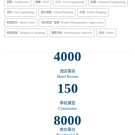
建築 / Architecture
機電 / MEP
土木 / Civil Engineering
結構 / Structural Engineering
消防 / Fire Engineering
城市規劃 / Urban Planning
交通 / Traffic Planning
智慧城市 / Smart Cities
項目管理 / 監察 / Project Management / Supervision
專業領域 / Technical Consulting
國際咨詢 / International Advisory
其他 / Others
4000
酒店客房
Hotel Rooms
150
學校課室
Classrooms
8000
商住單位
Residential &