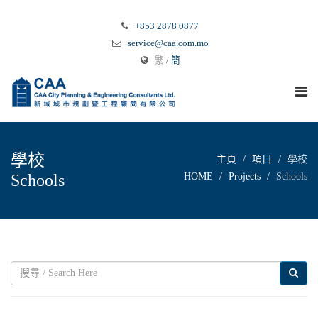
+853 2878 0877
service@caa.com.mo
繁
/
簡
學校
主頁
項目
學校
Schools
HOME
Projects
Schools