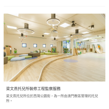
梁文燕托兒所裝修工程監察服務
梁文燕托兒所位於西灣公園街，為一所由澳門教區管理的托兒
所。