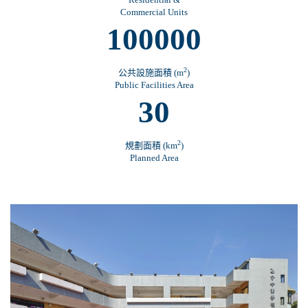
Commercial Units
100000
2
公共設施面積 (m
)
Public Facilities Area
30
2
規劃面積 (km
)
Planned Area