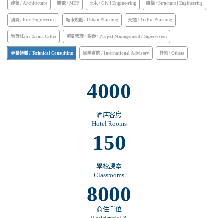
建築 / Architecture
機電 / MEP
土木 / Civil Engineering
結構 / Structural Engineering
消防 / Fire Engineering
城市規劃 / Urban Planning
交通 / Traffic Planning
智慧城市 / Smart Cities
項目管理 / 監察 / Project Management / Supervision
專業領域 / Technical Consulting
國際咨詢 / International Advisory
其他 / Others
4000
酒店客房
Hotel Rooms
150
學校課室
Classrooms
8000
商住單位
Residential &