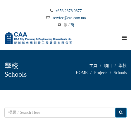
+853 2878 0877
service@caa.com.mo
繁
/
簡
學校
主頁
項目
學校
Schools
HOME
Projects
Schools