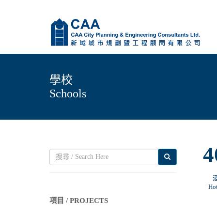
學校
Schools
4
Ho
項目 / PROJECTS