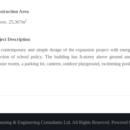
struction Area
2
rox. 25,367m
ject Description
contemporary and simple design of the expansion project with energ
ection of school policy. The building has 8-storey above ground an
ose rooms, a parking lot, canteen, outdoor playground, swimming pool
ning & Engineering Consultants Ltd. All Rights Reserved. Powered