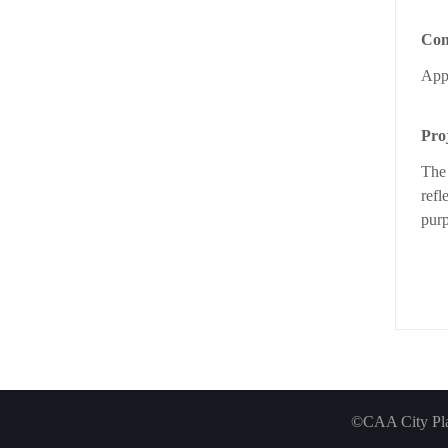
Con
App
Pro
The 
refl
purp
©CAA City Plan