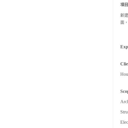
項
新
面
Exp
Cli
Hou
Sco
Arch
Stru
Elec