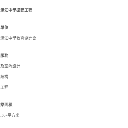
仔濠江中學擴建工程
託單位
門濠江中學教育協進會
域服務
築及室內設計
木結構
電工程
建築面積
5,367平方米